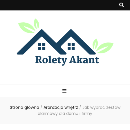
Rolety-akant
Strona główna
/
Aranżacja wnętrz
/
Jak wybrać zestaw
alarmowy dla domu i firmy