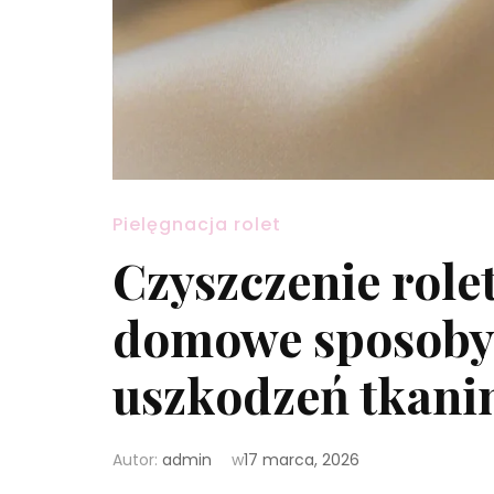
Pielęgnacja rolet
Czyszczenie role
domowe sposoby 
uszkodzeń tkani
Autor:
admin
w
17 marca, 2026