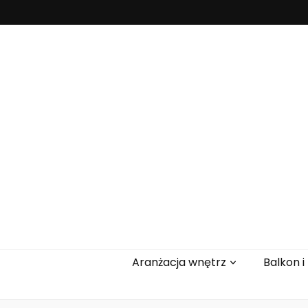
Rolety-akan
Aranżacja wnętrz
Balkon i