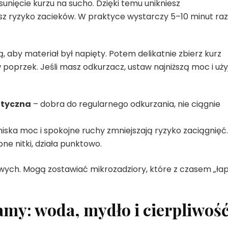
sunięcie kurzu na sucho. Dzięki temu unikniesz
sz ryzyko zacieków. W praktyce wystarczy 5–10 minut ra
, aby materiał był napięty. Potem delikatnie zbierz kurz
 poprzek. Jeśli masz odkurzacz, ustaw najniższą moc i uży
atyczna
– dobra do regularnego odkurzania, nie ciągnie
niska moc i spokojne ruchy zmniejszają ryzyko zaciągnięć.
bne nitki, działa punktowo.
owych. Mogą zostawiać mikrozadziory, które z czasem „łap
my: woda, mydło i cierpliwoś