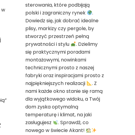
sterowania, które podbijają
z w
polski i zagraniczny rynek
.
Dowiedz się, jak dobrać idealne
plisy, markizy czy pergole, by
stworzyć przestrzeń pełną
j
prywatności i stylu
. Dzielimy
się praktycznymi poradami
montażowymi, nowinkami
technicznymi prosto z naszej
fabryki oraz inspiracjami prosto z
najpiękniejszych realizacji
. Z
nami każde okno stanie się ramą
dla wyjątkowego widoku, a Twój
ią”
dom zyska optymalną
temperaturę i klimat, na jaki
ć
zasługujesz
. Sprawdź, co
nowego w świecie Akant!