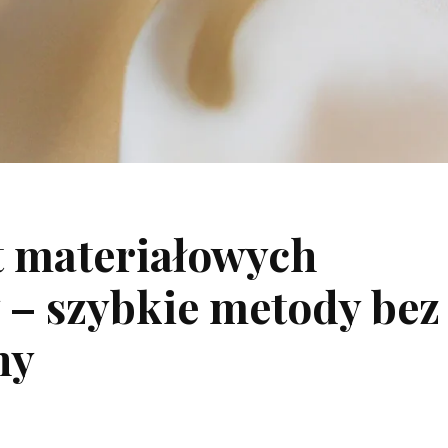
t materiałowych
– szybkie metody bez
ny