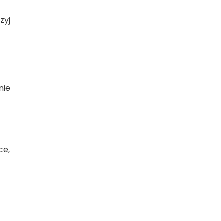
zyj
nie
ce,