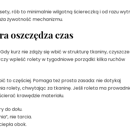
sety, rób to minimalnie wilgotną ściereczką i od razu wytr
łuża żywotność mechanizmu.
ra oszczędza czas
dy kurz nie zdąży się wbić w strukturę tkaniny, czyszcze
arczy wpleść rolety w tygodniowe porządki: kilka ruchów
bić to częściej. Pomaga też prosta zasada: nie dotykaj
ia rolety, chwytając za tkaninę. Jeśli roleta ma prowadni
i ścierać krawędzie materiału.
y do dołu.
”, nie tarcia.
 ciepła obok.