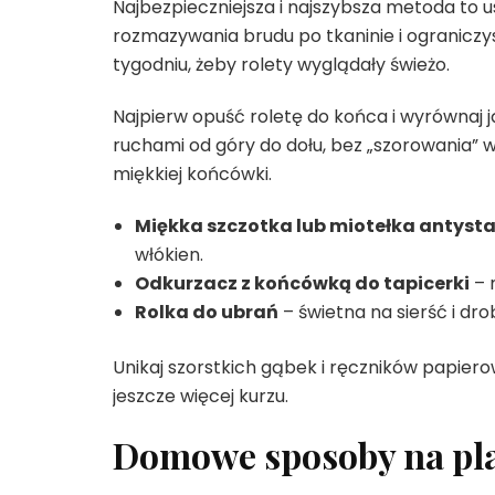
Najbezpieczniejsza i najszybsza metoda to u
rozmazywania brudu po tkaninie i ograniczy
tygodniu, żeby rolety wyglądały świeżo.
Najpierw opuść roletę do końca i wyrównaj ją
ruchami od góry do dołu, bez „szorowania” w
miękkiej końcówki.
Miękka szczotka lub miotełka antyst
włókien.
Odkurzacz z końcówką do tapicerki
– 
Rolka do ubrań
– świetna na sierść i dro
Unikaj szorstkich gąbek i ręczników papier
jeszcze więcej kurzu.
Domowe sposoby na pla