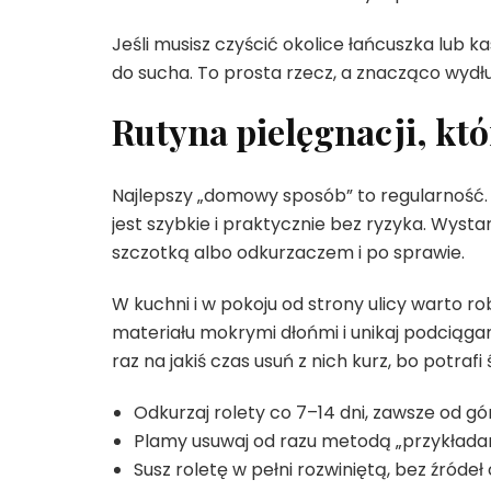
Jeśli musisz czyścić okolice łańcuszka lub ka
do sucha. To prosta rzecz, a znacząco wyd
Rutyna pielęgnacji, któ
Najlepszy „domowy sposób” to regularność. G
jest szybkie i praktycznie bez ryzyka. Wyst
szczotką albo odkurzaczem i po sprawie.
W kuchni i w pokoju od strony ulicy warto ro
materiału mokrymi dłońmi i unikaj podciągan
raz na jakiś czas usuń z nich kurz, bo potraf
Odkurzaj rolety co 7–14 dni, zawsze od gór
Plamy usuwaj od razu metodą „przykładania
Susz roletę w pełni rozwiniętą, bez źródeł