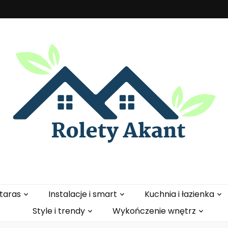
t
 taras
Instalacje i smart
Kuchnia i łazienka
Style i trendy
Wykończenie wnętrz