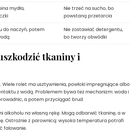
bina mydła,
Nie trzeć na sucho, bo
czki
powstaną przetarcia
u do naczyń, potem
Nie zostawiać detergentu,
wodą
bo tworzy obwódki
uszkodzić tkaniny i
ek. Wiele rolet ma usztywnienia, powłoki impregnujące albo
 kontaktu z wodą. Problemem bywa też mechanizm: woda i
prowadnic, a potem przyciągać brud.
ani alkoholu na własną rękę. Mogą odbarwić tkaninę, a w
rę. Ostrożnie z parownicą: wysoka temperatura potrafi
ć falowanie.