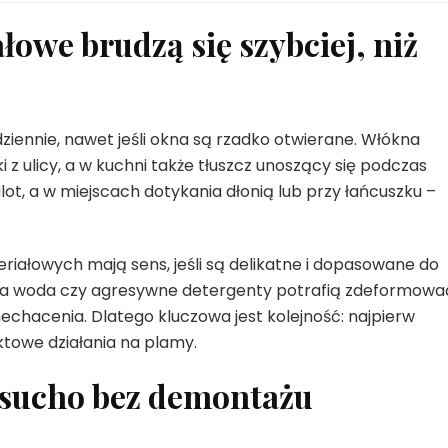
łowe brudzą się szybciej, niż
ziennie, nawet jeśli okna są rzadko otwierane. Włókna
inki z ulicy, a w kuchni także tłuszcz unoszący się podczas
ot, a w miejscach dotykania dłonią lub przy łańcuszku –
iałowych mają sens, jeśli są delikatne i dopasowane do
ąca woda czy agresywne detergenty potrafią zdeformowa
chacenia. Dlatego kluczowa jest kolejność: najpierw
towe działania na plamy.
 sucho bez demontażu