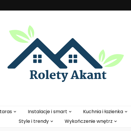
t
 taras
Instalacje i smart
Kuchnia i łazienka
Style i trendy
Wykończenie wnętrz