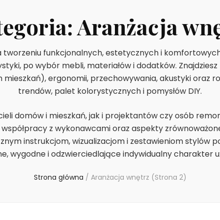
tegoria:
Aranżacja wnę
 tworzeniu funkcjonalnych, estetycznych i komfortowych 
rystyki, po wybór mebli, materiałów i dodatków. Znajdziesz
h mieszkań), ergonomii, przechowywania, akustyki oraz 
trendów, palet kolorystycznych i pomysłów DIY.
cieli domów i mieszkań, jak i projektantów czy osób rem
 współpracy z wykonawcami oraz aspekty zrównoważoneg
cznym instrukcjom, wizualizacjom i zestawieniom stylów 
ne, wygodne i odzwierciedlające indywidualny charakter 
Strona główna
/
Aranżacja wnętrz
(Strona 2)