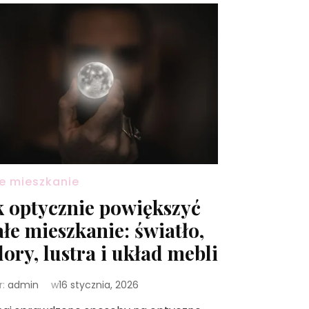
e mieszkanie
k optycznie powiększyć
łe mieszkanie: światło,
lory, lustra i układ mebli
r:
admin
w
16 stycznia, 2026