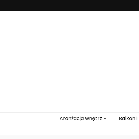
Rolety-akan
Aranżacja wnętrz
Balkon i