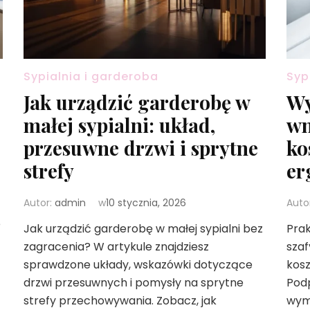
Sypialnia i garderoba
Syp
Jak urządzić garderobę w
Wy
małej sypialni: układ,
wn
przesuwne drzwi i sprytne
ko
strefy
er
Autor:
admin
w
10 stycznia, 2026
Auto
e
Jak urządzić garderobę w małej sypialni bez
Pra
zagracenia? W artykule znajdziesz
sza
sprawdzone układy, wskazówki dotyczące
kosz
drzwi przesuwnych i pomysły na sprytne
Pod
strefy przechowywania. Zobacz, jak
wymi