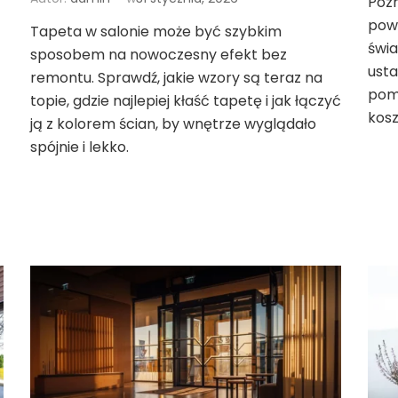
Poz
powi
Tapeta w salonie może być szybkim
świa
sposobem na nowoczesny efekt bez
usta
remontu. Sprawdź, jakie wzory są teraz na
pomo
topie, gdzie najlepiej kłaść tapetę i jak łączyć
kos
ją z kolorem ścian, by wnętrze wyglądało
spójnie i lekko.