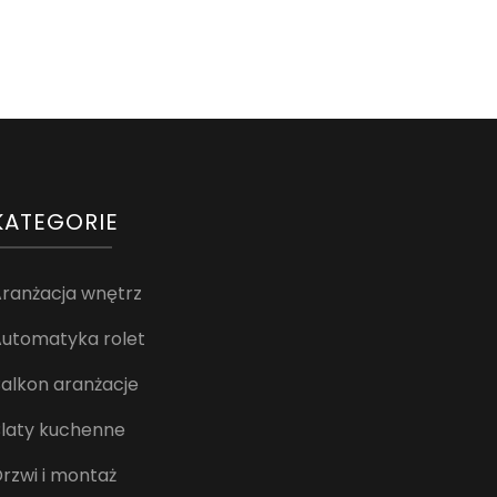
KATEGORIE
ranżacja wnętrz
utomatyka rolet
alkon aranżacje
laty kuchenne
rzwi i montaż