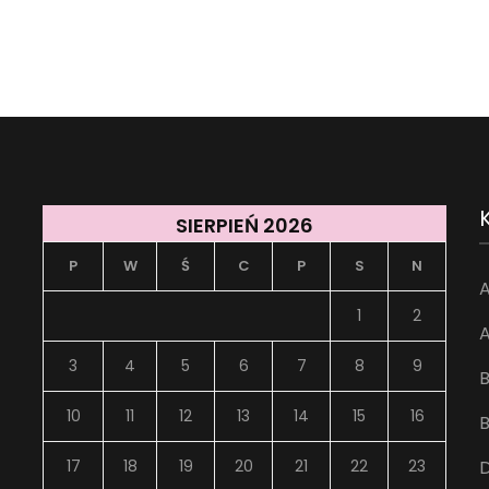
SIERPIEŃ 2026
P
W
Ś
C
P
S
N
A
1
2
A
3
4
5
6
7
8
9
B
10
11
12
13
14
15
16
B
17
18
19
20
21
22
23
D