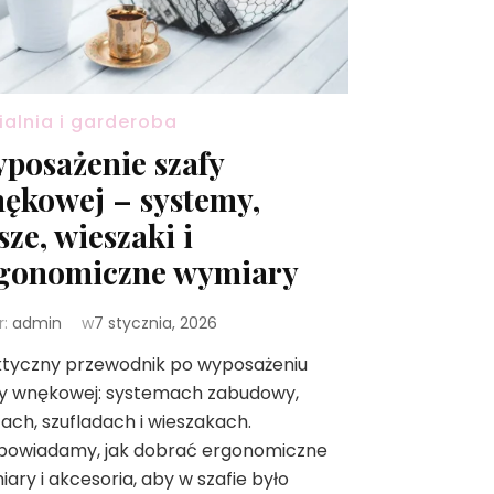
ialnia i garderoba
posażenie szafy
ękowej – systemy,
sze, wieszaki i
gonomiczne wymiary
r:
admin
w
7 stycznia, 2026
ktyczny przewodnik po wyposażeniu
fy wnękowej: systemach zabudowy,
ach, szufladach i wieszakach.
powiadamy, jak dobrać ergonomiczne
ary i akcesoria, aby w szafie było