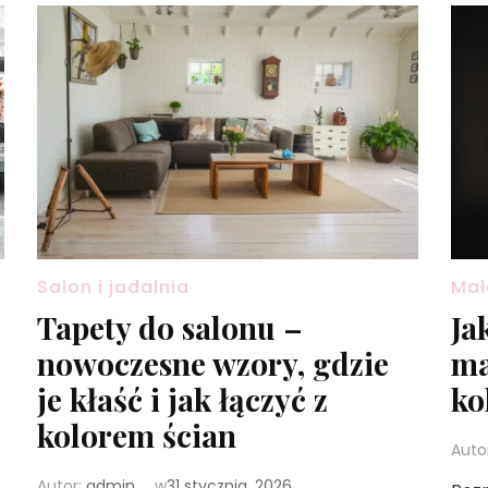
Salon i jadalnia
Mał
Tapety do salonu –
Ja
nowoczesne wzory, gdzie
ma
je kłaść i jak łączyć z
ko
kolorem ścian
Auto
Autor:
admin
w
31 stycznia, 2026